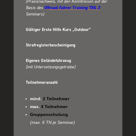
(Praxisnachweis, mit den Kenntnissen auf der
Basis des
Offroad
Fahrer Training TEIL 2
Seminars)
Gültiger Erste Hilfe Kurs „Outdoor“
Strafregisterbescheinigung
Eigenes Geländefahrzeug
(mit Untersetzungsgetriebe)
Teilnehmeranzahl
mind.
2 Teilnehmer
max.
4 Teilnehmer
Gruppenschulung
(max. 6 TN je Seminar)