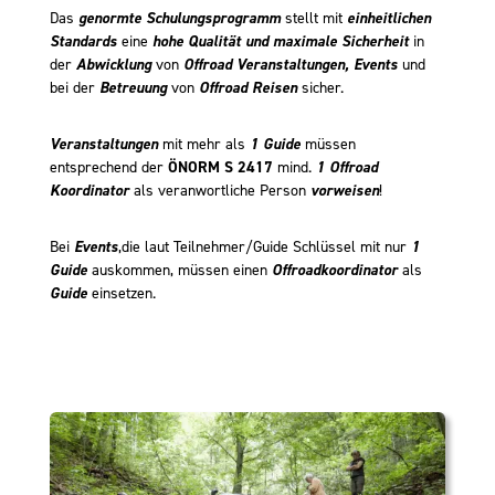
Das
genormte Schulungsprogramm
stellt mit
einheitlichen
Standards
eine
hohe Qualität und maximale Sicherheit
in
der
Abwicklung
von
Offroad Veranstaltungen, Events
und
bei der
Betreuung
von
Offroad Reisen
sicher.
Veranstaltungen
mit mehr als
1 Guide
müssen
entsprechend der
ÖNORM S 2417
mind.
1 Offroad
Koordinator
als veranwortliche Person
vorweisen
!
Bei
Events
,die laut Teilnehmer/Guide Schlüssel mit nur
1
Guide
auskommen, müssen einen
Offroadkoordinator
als
Guide
einsetzen.