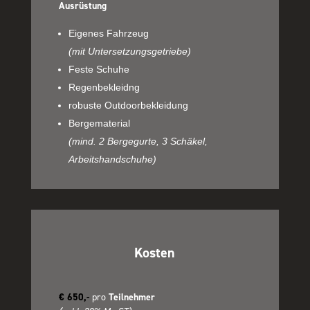
Ausrüstung
Eigenes Fahrzeug
(mit
Untersetzungsgetriebe)
Feste Schuhe
Regenbekleidng
robuste Outdoorbekleidung
Bergematerial
(mind. 2 Bergegurte, 3 Schäkel,
Arbeitshandschuhe)
Kosten
€ 650,-
pro
Teilnehmer