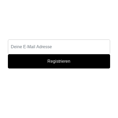
Zum Newsletter anmelden
PROVENTURE
Addresse: Im Moos 3, 2620 Natschbach
E-Mail:
info@proventure.at