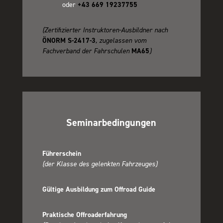
oder
+
43 669 19237755
(Zertifizierter Instruktoren-Ausbildner nach
ÖNORM S-2417-3
, zugelassen vom
Fachverband der Fahrschulen
MA65
)
Seminarbedingungen
Führerschein
(der Klasse des gelenkten Fahrzeuges)
Gültige Ausbildung zum Offroad Guide
Praktische Offroaderfahrung