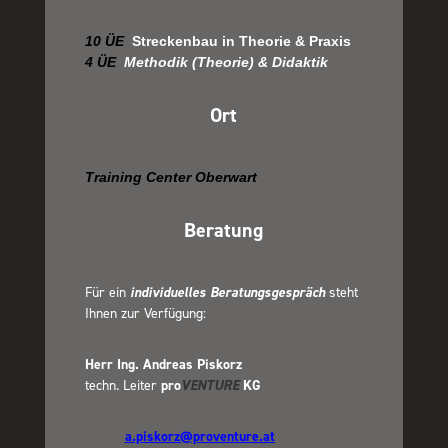
10
ÜE
Streckenbau in Theorie & Praxis
4 ÜE
Methodik (Theorie) & Didaktik
Ort
Training Center Oberwart
Beratung
Für ein
individuelles Beratungsgespräch
steht
Ihnen zur Verfügung:
Herr Ing. Andreas Piskorz
techn. Leiter
pro
VENTURE
KG
a.piskorz@proventure.at