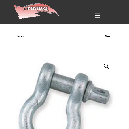
←
Prev
Next
→